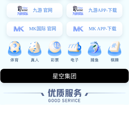
化等。整篇文章将为读者提供一个全景式的视
角，让我们更深入地理解这一现象级手游背后
的故事与挑战。
1、和平精英的发展历程
和平精英作为一款备受瞩目的射击类游戏，其
发展历程可追溯至最初的构思阶段。陈强提
到，团队在设计之初便明确了目标，即打造一
款既能满足竞技需求，又兼具社交元素的游
戏。这一理念驱动着整个开发过程，使得和平
精英从众多同类产品中脱颖而出。
随着研发工作的推进，团队面临着诸多挑战。
例如，在技术层面上，需要确保游戏引擎能够
支持大规模在线玩家同时竞技，这对于服务器
的稳定性提出了极高要求。此外，游戏画面的
优化和细节刻画也成为团队关注的重要事项。
经过无数次测试与修改，最终于2019年正式上
线。