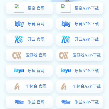
重庆极限运动队成员个人能力表
现的数据分析与研究探讨
2026-05-19
本文旨在对重庆极限运动队成员的个人能力表
现进行全面的数据分析与研究探讨。通过对运
动员的体能、技术技能、心理素质及团队协作
等四个方面进行深入剖析，揭示出其在极限运
动项目中的表现特征和潜力。在体能方面，通
过数据比较不同运动员的力量、耐力和柔韧
性，发现各自优劣势；在技术技能上，分析了
运动员的动作规范性和创新能力；心理素质则